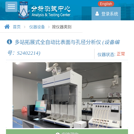
English
Toggle sidebar
登录系统
首页
仪器设备
按仪器类别
多站拓展式全自动比表面与孔径分析仪
(设备编
号：S2402214)
正常
仪器状态: