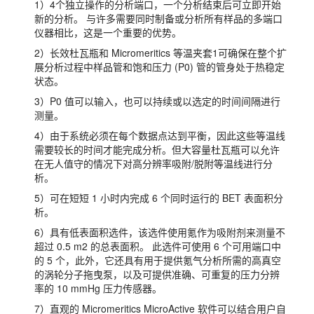
1）4个独立操作的分析端口，一个分析结束后可立即开始
新的分析。 与许多需要同时制备或分析所有样品的多端口
仪器相比，这是一个重要的优势。
2）长效杜瓦瓶和 Micromeritics 等温夹套1可确保在整个扩
展分析过程中样品管和饱和压力 (P0) 管的管身处于热稳定
状态。
3）P0 值可以输入，也可以持续或以选定的时间间隔进行
测量。
4）由于系统必须在每个数据点达到平衡，因此这些等温线
需要较长的时间才能完成分析。但大容量杜瓦瓶可以允许
在无人值守的情况下对高分辨率吸附/脱附等温线进行分
析。
5）可在短短 1 小时内完成 6 个同时运行的 BET 表面积分
析。
6）具有低表面积选件，该选件使用氪作为吸附剂来测量不
超过 0.5 m2 的总表面积。 此选件可使用 6 个可用端口中
的 5 个，此外，它还具有用于提供氪气分析所需的高真空
的涡轮分子拖曳泵，以及可提供准确、可重复的压力分辨
率的 10 mmHg 压力传感器。
7）直观的 Micromeritics MicroActive 软件可以结合用户自