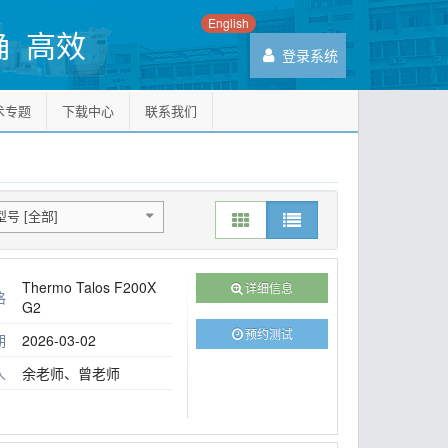
English
确 高效
登录系统
术专题
下载中心
联系我们
号 [全部]
Thermo Talos F200X
详细信息
格
G2
预约测试
期
2026-03-02
人
余老师、曾老师