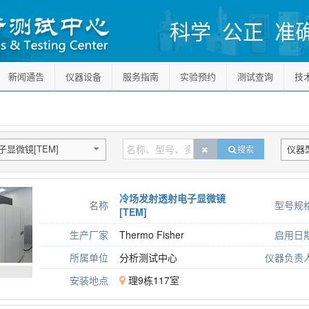
科学 公正 准
新闻通告
仪器设备
服务指南
实验预约
测试查询
技
子显微镜[TEM]
仪器型
搜索
冷场发射透射电子显微镜
名称
型号规
[TEM]
生产厂家
Thermo Fisher
启用日
所属单位
分析测试中心
仪器负责
安装地点
理9栋117室