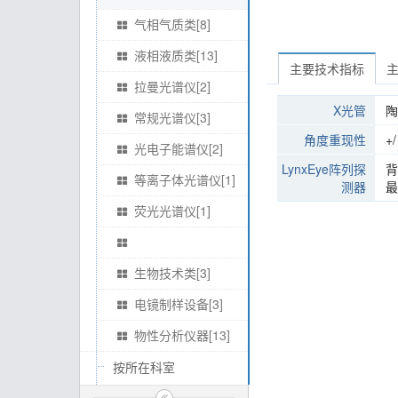
气相气质类[8]
液相液质类[13]
主要技术指标
拉曼光谱仪[2]
X光管
陶
常规光谱仪[3]
角度重现性
+
光电子能谱仪[2]
LynxEye阵列探
背
等离子体光谱仪[1]
测器
最
荧光光谱仪[1]
生物技术类[3]
电镜制样设备[3]
物性分析仪器[13]
按所在科室