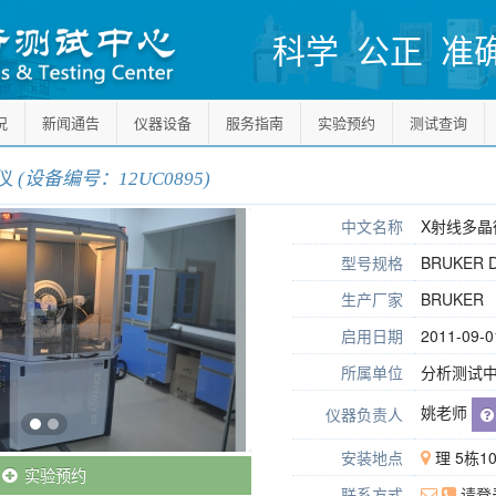
科学 公正 准
况
新闻通告
仪器设备
服务指南
实验预约
测试查询
仪
(设备编号：12UC0895)
中文名称
X射线多晶
型号规格
BRUKER 
生产厂家
BRUKER
启用日期
2011-09-0
所属单位
分析测试中
姚老师
仪器负责人
安装地点
理 5栋10
实验预约
联系方式
请登