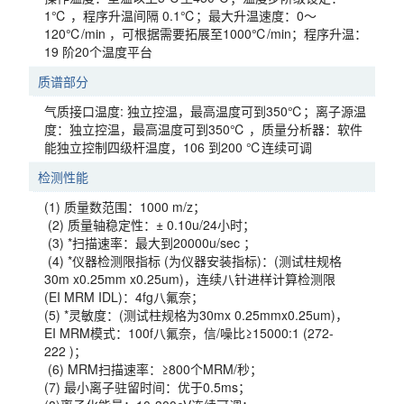
1℃ ，程序升温间隔 0.1℃；最大升温速度：0～
120℃/min ，可根据需要拓展至1000℃/min；程序升温：
19 阶20个温度平台
质谱部分
气质接口温度: 独立控温，最高温度可到350℃；离子源温
度：独立控温，最高温度可到350℃ ，质量分析器：软件
能独立控制四级杆温度，106 到200 ℃连续可调
检测性能
(1) 质量数范围：1000 m/z；
(2) 质量轴稳定性：± 0.10u/24小时；
(3) *扫描速率：最大到20000u/sec ；
(4) *仪器检测限指标 (为仪器安装指标)：(测试柱规格
30m x0.25mm x0.25um)，连续八针进样计算检测限
(EI MRM IDL)：4fg八氟奈；
(5) *灵敏度：(测试柱规格为30mx 0.25mmx0.25um)，
EI MRM模式：100f八氟奈，信/噪比≥15000:1 (272-
222 )；
(6) MRM扫描速率：≥800个MRM/秒；
(7) 最小离子驻留时间：优于0.5ms；