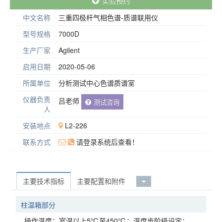
实验预约
中文名称
三重四极杆气相色谱-质谱联用仪
型号规格
7000D
生产厂家
Agilent
启用日期
2020-05-06
所属单位
分析测试中心色谱质谱室
仪器负责
吕老师
测试咨询
人
安装地点
L2-226
联系方式
请登录系统后查看！
主要技术指标
主要配置和附件
柱温箱部分
操作温度：室温以上5℃至450℃；温度步阶级设定：