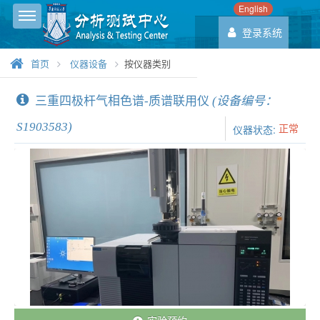
English
Toggle sidebar
登录系统
首页
仪器设备
按仪器类别
三重四极杆气相色谱-质谱联用仪
(设备编号：
S1903583)
正常
仪器状态: